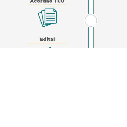
Acórdão TCU
Edital
Leilão de Projeto
Contrato