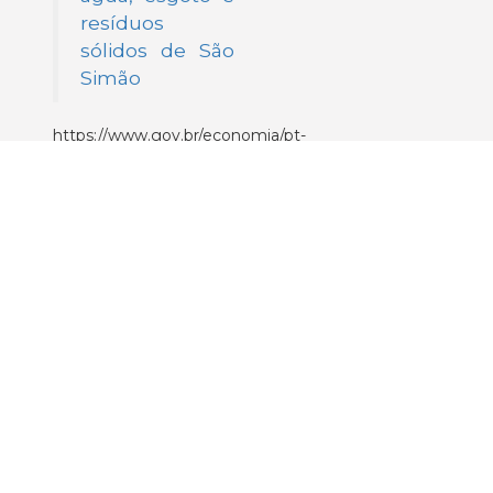
resíduos
sólidos de São
Simão
https://www.gov.br/economia/pt-
br/orgaos/seppi/noticias-
1/leilao-de-saneamento-
do-crato-e-sao-simao-
comprovam-a-viabilidade-
das-parcerias-no-setor-de-
saneamento-ate-em-
municipios-menores